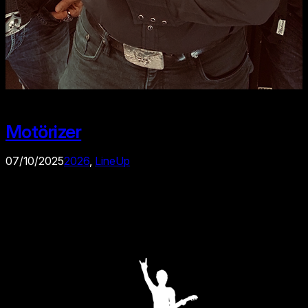
Motörizer
07/10/2025
2026
, 
LineUp